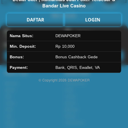
Bandar Live Casino
Hot
IDNArcade
PragmaticPlay
Askmeslot
Minigame
Mi
Main Arcade
DAFTAR
LOGIN
Lotto
Fishing
Nama Situs:
DEWAPOKER
Min. Deposit:
Rp 10,000
Main Lotto
Main Fishing
Bonus:
Bonus Cashback Gede
Payment:
Bank, QRIS, Ewallet, VA
Quick Links
DEWAPOKER
© Copyright 2026
DEWAPOKER
Beranda
Tentang Kami
Sports+
Footer
Slots
Contact
Casino
Deposit
Poker
Withdraw
Lotto
Referral
Arcade
Leaderboard